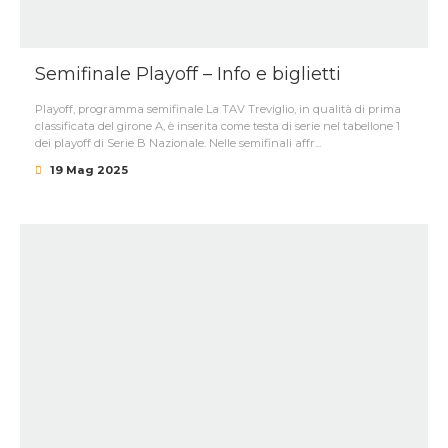
Semifinale Playoff – Info e biglietti
Playoff, programma semifinale La TAV Treviglio, in qualità di prima
classificata del girone A, è inserita come testa di serie nel tabellone 1
dei playoff di Serie B Nazionale. Nelle semifinali affr...
19 Mag 2025