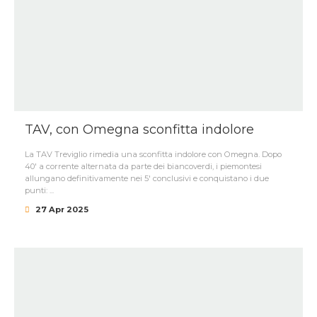
TAV, con Omegna sconfitta indolore
La TAV Treviglio rimedia una sconfitta indolore con Omegna. Dopo
40' a corrente alternata da parte dei biancoverdi, i piemontesi
allungano definitivamente nei 5' conclusivi e conquistano i due
punti: ...
27 Apr 2025