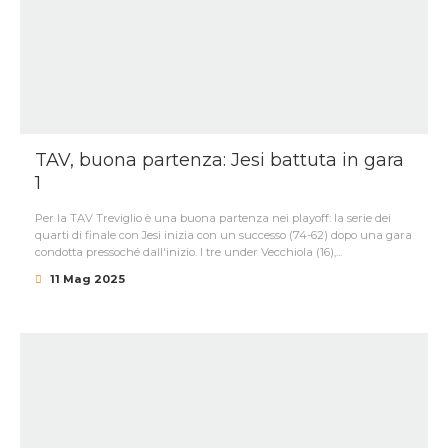
TAV, buona partenza: Jesi battuta in gara
1
Per la TAV Treviglio è una buona partenza nei playoff: la serie dei
quarti di finale con Jesi inizia con un successo (74-62) dopo una gara
condotta pressoché dall'inizio. I tre under Vecchiola (16),...
11 Mag 2025