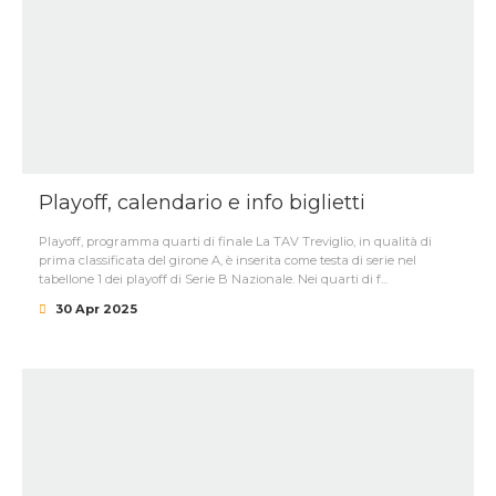
Playoff, calendario e info biglietti
Playoff, programma quarti di finale La TAV Treviglio, in qualità di
prima classificata del girone A, è inserita come testa di serie nel
tabellone 1 dei playoff di Serie B Nazionale. Nei quarti di f...
30 Apr 2025