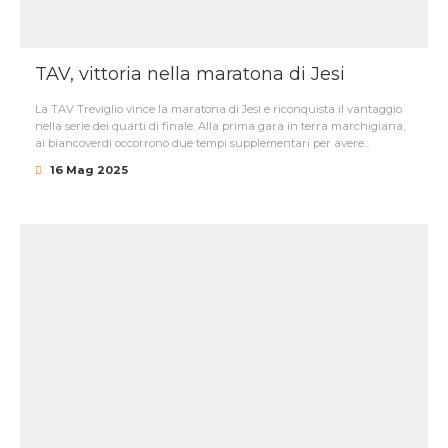
TAV, vittoria nella maratona di Jesi
La TAV Treviglio vince la maratona di Jesi e riconquista il vantaggio
nella serie dei quarti di finale. Alla prima gara in terra marchigiana,
ai biancoverdi occorrono due tempi supplementari per avere...
16 Mag 2025