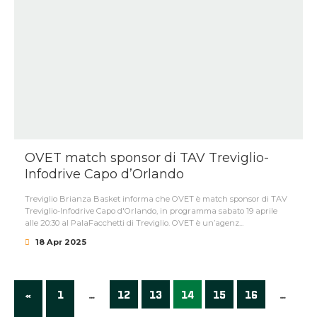
OVET match sponsor di TAV Treviglio-
Infodrive Capo d’Orlando
Treviglio Brianza Basket informa che OVET è match sponsor di TAV
Treviglio-Infodrive Capo d'Orlando, in programma sabato 19 aprile
alle 20:30 al PalaFacchetti di Treviglio. OVET è un’agenz...
18 Apr 2025
«
1
…
12
13
14
15
16
…