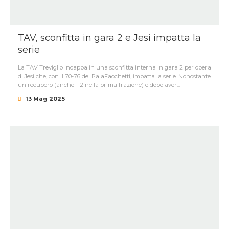
TAV, sconfitta in gara 2 e Jesi impatta la
serie
La TAV Treviglio incappa in una sconfitta interna in gara 2 per opera
di Jesi che, con il 70-76 del PalaFacchetti, impatta la serie. Nonostante
un recupero (anche -12 nella prima frazione) e dopo aver...
13 Mag 2025