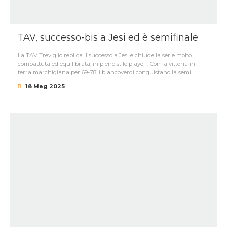
TAV, successo-bis a Jesi ed è semifinale
La TAV Treviglio replica il successo a Jesi e chiude la serie molto
combattuta ed equilibrata, in pieno stile playoff. Con la vittoria in
terra marchigiana per 69-78, i biancoverdi conquistano la semi...
18 Mag 2025