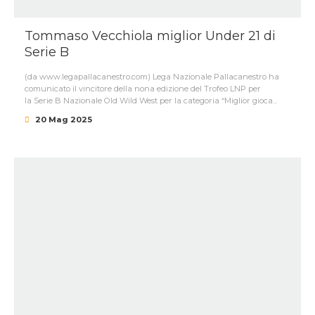
Tommaso Vecchiola miglior Under 21 di
Serie B
(da www.legapallacanestro.com) Lega Nazionale Pallacanestro ha
comunicato il vincitore della nona edizione del Trofeo LNP per
la Serie B Nazionale Old Wild West per la categoria “Miglior gioca...
20 Mag 2025