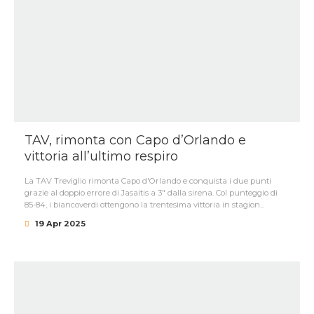
TAV, rimonta con Capo d’Orlando e
vittoria all’ultimo respiro
La TAV Treviglio rimonta Capo d'Orlando e conquista i due punti
grazie al doppio errore di Jasaitis a 3" dalla sirena. Col punteggio di
85-84, i biancoverdi ottengono la trentesima vittoria in stagion...
19 Apr 2025