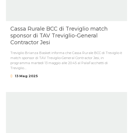
Cassa Rurale BCC di Treviglio match
sponsor di TAV Treviglio-General
Contractor Jesi
Treviglio Brianza Basket informa che Cassa Rurale BCC di Treviglio è
match sponsor di TAV Treviglio-General Contractor Jesi, in
programma martedì 13 maggio alle 20:45 al PalaFacchetti di
Treviglio....
13 Mag 2025