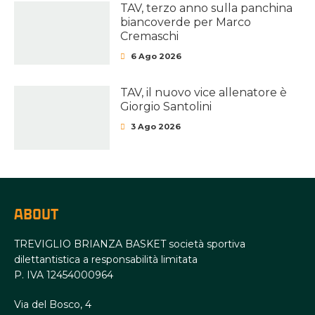
TAV, terzo anno sulla panchina
biancoverde per Marco
Cremaschi
6 Ago 2026
TAV, il nuovo vice allenatore è
Giorgio Santolini
3 Ago 2026
ABOUT
TREVIGLIO BRIANZA BASKET società sportiva
dilettantistica a responsabilità limitata
P. IVA 12454000964
Via del Bosco, 4